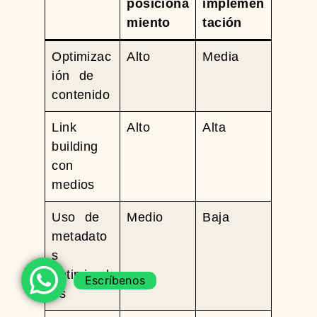
posiciona
implemen
miento
tación
Optimizac
Alto
Media
ión de
contenido
Link
Alto
Alta
building
con
medios
Uso de
Medio
Baja
metadato
s
optimizad
Escríbenos
os